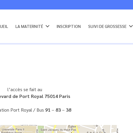
UEIL
LA MATERNITÉ
INSCRIPTION
SUIVI DE GROSSESSE
l’accès se fait au
evard de Port Royal 75014 Paris
ation Port Royal / Bus
91
–
83
–
38