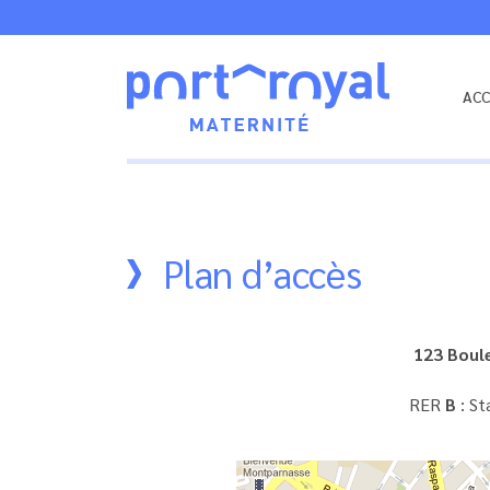
ACC
Maternité
Port
Royal
Plan d’accès
123 Boul
RER
B
: St