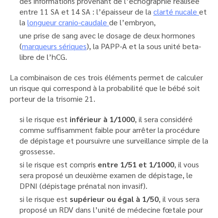
des informations provenant de l’échographie réalisée
entre 11 SA et 14 SA : l’épaisseur de la
clarté nucale
et
la
longueur cranio-caudale
de l’embryon,
une prise de sang avec le dosage de deux hormones
(
marqueurs sériques
), la PAPP-A et la sous unité beta-
libre de l’hCG.
La combinaison de ces trois éléments permet de calculer
un risque qui correspond à la probabilité que le bébé soit
porteur de la trisomie 21.
si le risque est
inférieur à 1/1000
, il sera considéré
comme suffisamment faible pour arrêter la procédure
de dépistage et poursuivre une surveillance simple de la
grossesse.
si le risque est compris
entre 1/51 et 1/1000
, il vous
sera proposé un deuxième examen de dépistage, le
DPNI (dépistage prénatal non invasif).
si le risque est
supérieur ou égal à 1/50
, il vous sera
proposé un RDV dans l’unité de médecine fœtale pour