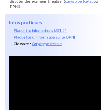
discuter des examens à réaliser (
caryotype fœtal
ou
DPNI).
Infos pratiques
Plaquette informations MST 21
Plaquette d’information sur le DPNI
Glossaire :
Caryotype fœtale