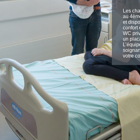
Les cha
au 4ème
et disp
confort 
WC priv
un plac
L’équip
soignant
votre co